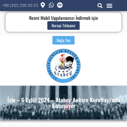
+90 (312) 230 20 23
Resmi Mobil Uygulamamızı İndirmek için
Buraya Tıklayınız
Bağış Yap
İzle – 6 Eylül 2024 – Atabey Ankara Kurultayı’nda
Konuşuyor