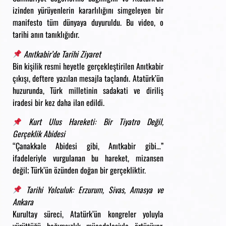
izinden yürüyenlerin kararlılığını simgeleyen bir
manifesto tüm dünyaya duyuruldu. Bu video, o
tarihi anın tanıklığıdır.
Anıtkabir’de Tarihi Ziyaret
Bin kişilik resmi heyetle gerçekleştirilen Anıtkabir
çıkışı, deftere yazılan mesajla taçlandı. Atatürk’ün
huzurunda, Türk milletinin sadakati ve diriliş
iradesi bir kez daha ilan edildi.
Kurt Ulus Hareketi: Bir Tiyatro Değil,
Gerçeklik Abidesi
“Çanakkale Abidesi gibi, Anıtkabir gibi…”
ifadeleriyle vurgulanan bu hareket, mizansen
değil; Türk’ün özünden doğan bir gerçekliktir.
Tarihi Yolculuk: Erzurum, Sivas, Amasya ve
Ankara
Kurultay süreci, Atatürk’ün kongreler yoluyla
yürüttüğü bağımsızlık mücadelesiyle örtüşüyor.