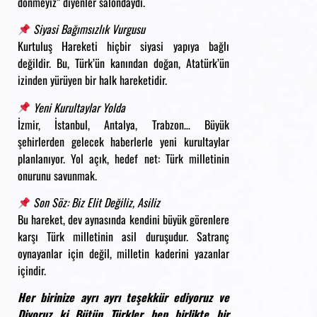
dönmeyiz” diyenler salondaydı.
Siyasi Bağımsızlık Vurgusu
Kurtuluş Hareketi hiçbir siyasi yapıya bağlı
değildir. Bu, Türk’ün kanından doğan, Atatürk’ün
izinden yürüyen bir halk hareketidir.
Yeni Kurultaylar Yolda
İzmir, İstanbul, Antalya, Trabzon… Büyük
şehirlerden gelecek haberlerle yeni kurultaylar
planlanıyor. Yol açık, hedef net: Türk milletinin
onurunu savunmak.
Son Söz: Biz Elit Değiliz, Asiliz
Bu hareket, dev aynasında kendini büyük görenlere
karşı Türk milletinin asil duruşudur. Satranç
oynayanlar için değil, milletin kaderini yazanlar
içindir.
Her birinize ayrı ayrı
teşekkür ediyoruz ve
Diyoruz ki Bütün
Türkler hep birlikte bir