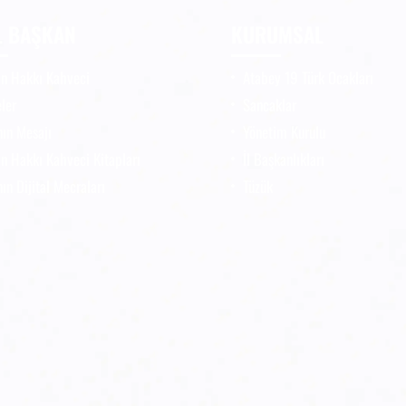
L BAŞKAN
KURUMSAL
n Hakkı Kahveci
Atabey 19 Türk Ocakları
ler
Sancaklar
ın Mesajı
Yönetim Kurulu
n Hakkı Kahveci Kitapları
İl Başkanlıkları
ın Dijital Mecraları
Tüzük