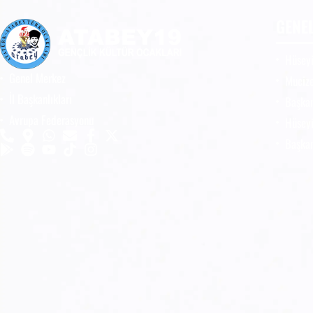
GENE
Hüseyi
Genel Merkez
Mucize
İl Başkanlıkları
Başkan
Avrupa Federasyonu
Hüseyi
Başkan