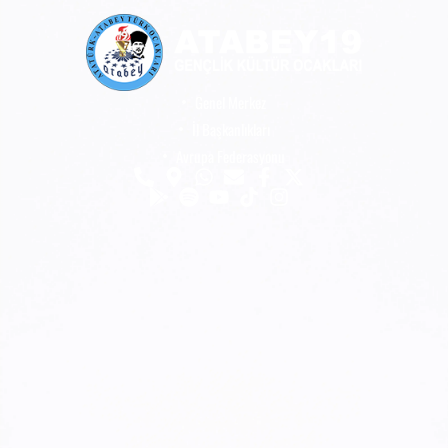
Genel Merkez
İl Başkanlıkları
Avrupa Federasyonu