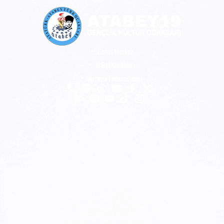
Genel Merkez
İl Başkanlıkları
Avrupa Federasyonu